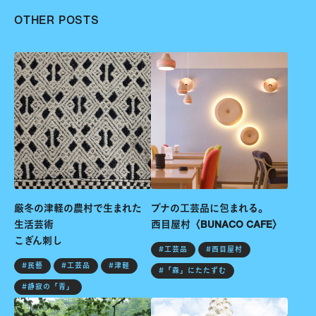
OTHER POSTS
厳冬の津軽の農村で生まれた
ブナの工芸品に包まれる。
生活芸術
西目屋村〈BUNACO CAFE〉
こぎん刺し
#工芸品
#西目屋村
#民藝
#工芸品
#津軽
#「森」にたたずむ
#静寂の「青」