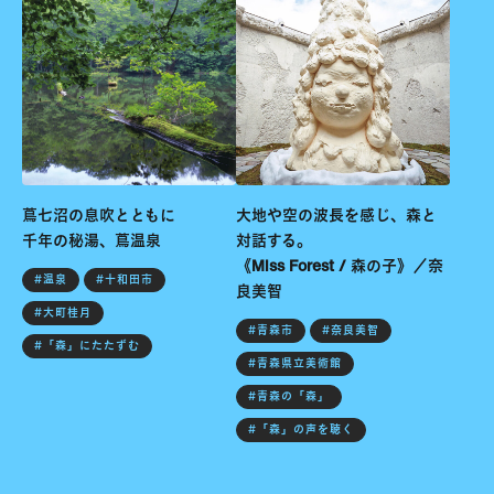
蔦七沼の息吹とともに
大地や空の波長を感じ、森と
千年の秘湯、蔦温泉
対話する。
《Miss Forest / 森の子》／奈
#温泉
#十和田市
良美智
#大町桂月
#青森市
#奈良美智
#「森」にたたずむ
#青森県立美術館
#青森の「森」
#「森」の声を聴く