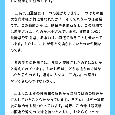
らの見学をお勧めします。
三内丸山遺跡には二つの謎があります。一つはあの巨
大な六本柱が何に使われたか？ そしてもう一つは交易
です。この遺跡からは、翡翠や黒曜石など、この地域で
は産出されないものが出土されています。原産地は遠く
長野県や新潟県、あるいは北海道であることも分かって
います。しかし、これが何と交換されていたのかが謎な
のです。
考古学者の推測では、食料と交換されたのではないか
と考えられています。しかし私は、どうも違うのではな
いかと思うのです。遠来の人々は、三内丸山の祭りに
やってきたのではないかと。
出土した土器の付着物の解析から当地では酒の醸造が
行われていたことも分かっています。三内丸山は五十種前
後の魚の骨も見つかっています。当時、この地は最先端
の醸造や漁労の技術を持つとともに、おそらくファッ