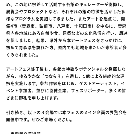
め、この地に根差して活動する各館のキュレーターが協働し、
展覧会やプロジェクトなど、それぞれの館の特徴を活かした多
様なプログラムを実施してきました。またアートを起点に、開
催4市（青森市、弘前市、八戸市、十和田市）を中心に、青森
県内各地域にある自然や食、建築などの文化発信を行い、周遊
を促しました。結果、県外から本アートフェスをきっかけに、
初めて青森県を訪れた方、県内でも地域をまたいだ来館者が多
くみられました。
アートフェス終了後も、各館の特徴やポテンシャルを発揮しな
がら、ゆるやかな「つならり」を通し、5館による継続的な連
携を実施します。参加作家をはじめ、ゲストアーティスト、イ
ベント参加者、並びに協賛企業、フェスサポーター、多くの皆
さまに御礼を申し上げます。
引き続き、以下の３会場では本フェスのメイン企画の展覧会を
開催中です。ぜひご来場ください。
・青森県立美術館