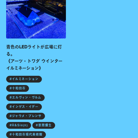
青色のLEDライトが広場に灯
る。
《アーツ・トワダ ウインター
イルミネーション》
#イルミネーション
#十和田市
#エルヴィン・ヴルム
#インゲス・イデー
#ジャウメ・プレンサ
#R&Sie(n)
#草間彌生
#十和田市現代美術館