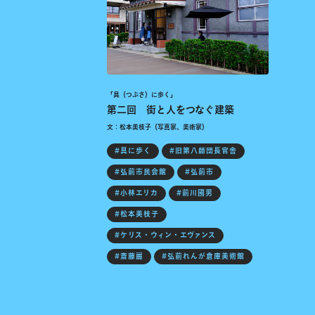
「具（つぶさ）に歩く」
第二回 街と人をつなぐ建築
文：松本美枝子（写真家、美術家）
#具に歩く
#旧第八師団長官舎
#弘前市民会館
#弘前市
#小林エリカ
#前川國男
#松本美枝子
#ケリス・ウィン・エヴァンス
#斎藤麗
#弘前れんが倉庫美術館