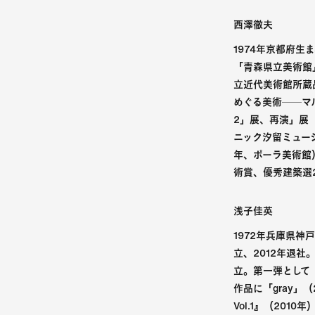
西澤徹夫
1974年京都府
「青森県立美術館
立近代美術館所蔵
めぐる美術──マルセ
2」展、再演」展（
ニック汐留ミュー
年、ポーラ美術館
術賞、優秀建築選2
浅子佳英
1972年兵庫県
立、2012年退社。
立。第一弾として
作品に「gray
Vol.1』（20