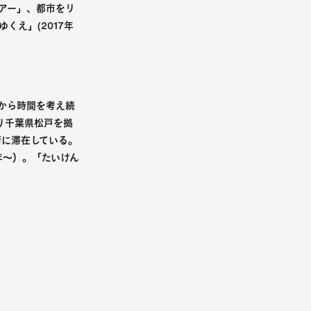
ツアー」、都市をリ
くえ」(2017年
築から時間を考え続
り千葉県松戸を拠
街に滞在している。
年～）。「たいけん