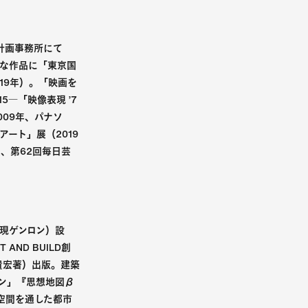
計画事務所にて
主な作品に「東京国
19年）。「映画を
15―「映像表現 ’7
009年、パナソ
ート」展（2019
、第62回毎日芸
（現ゲンロン）設
AND BUILD創
貴宏著）出版。建築
イン」『思想地図β
業空間を通した都市