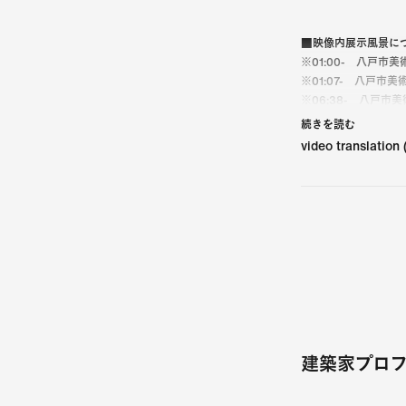
■映像内展示風景に
※01:00- 八戸
※01:07- 八戸
※06:38- 八戸
※06:45- 八戸
続きを読む
video translation
■その他注釈
※04:13 岩﨑克
※08:35 「八戸
建築家プロフ