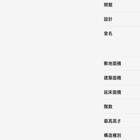
開館
設計
室名
敷地面積
建築面積
延床面積
階数
最高高さ
構造種別