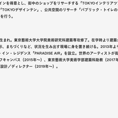
インを得意とし、街中のショップをリサーチする「TOKYOインテリア
TOKYOデザインテン」、公共空間のリサーチ「パブリック・トイレのゆ
どを行う。
シア生まれ。東京藝術大学大学院美術研究科建築専攻修了。在学時より建
示、まちづくりなど、状況を生み出す現場に身を置き続ける。2013年よ
イン・レジデンス「PARADISE AIR」を設立。世界のアーティストが
フキャンパス（2015年～）、東京藝術大学美術学部建築科助教（2017
」 設計／ディレクター（2019年～）。