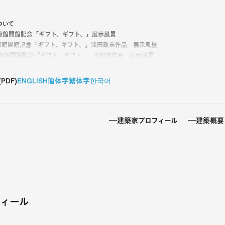
ついて
市美術館開館記念「ギフト、ギフト、」展示風景
市美術館開館記念「ギフト、ギフト、」浅田政志作品 展示風景
市美術館開館記念「ギフト、ギフト、」田附勝作品 展示風景
市美術館開館記念「ギフト、ギフト、」展示風景
 (PDF)
ENGLISH
簡体字
繁体字
한국어
也 1964年生まれ。建築家。日建設計・設計部長。
市ブックセンター」の正式名称は「八戸ブックセンター」
https://8book.jp/
建築家プロフィール
建築概要
ィール