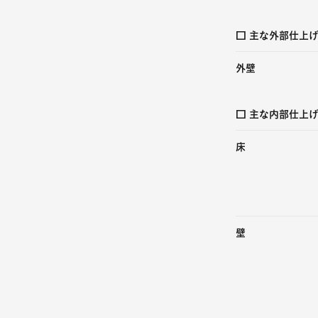
□ 主な外部仕上
外壁
□ 主な内部仕上
床
壁