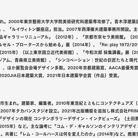
生まれ。2000年東京藝術大学大学院美術研究科建築専攻修了。青木淳建築
」、「ルイヴィトン銀座店」担当。2007年西澤徹夫建築事務所開設。
品ギャラリーリニューアル」（2012年）、「京都市京セラ美術館」（20
ル・ブロータースから始める」展（2014年）、「Re: play 1972/20
2015年）（以上東京国立近代美術館）、「今和次郎 採集講義」展（2
ジアム、青森県立美術館）、「シンコペーション：世紀の巨匠たちと現代ア
）、ほか展覧会会場デザイン多数。2020年京都建築賞、AACA最優秀賞
020JIA日本建築大賞、2021年日本建築学会賞（作品）受賞。
神戸市生まれ。建築家、編集者。2010年東浩紀とともにコンテクチュアズ
2007年タカバンスタジオ設立。2021年出版機能を追加し株式会社PRINT 
『デザインの現在 コンテンポラリーデザイン・インタビューズ』（土田
」（2015年）など。主な論考に「コム・デ・ギャルソンのインテリアデザ
10年）。共著に『レム・コールハースは何を変えたのか』(2014年)など。商